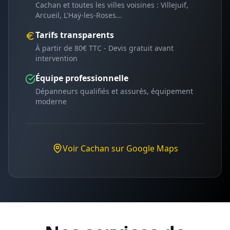
Cachan
et toutes les villes voisines :
Villejuif,
Arcueil, L'Haÿ-les-Roses
...
Tarifs transparents
À partir de 80€ TTC - Devis gratuit avant
intervention
Équipe professionnelle
Dépanneurs qualifiés et assurés, équipement
moderne
Voir
Cachan
sur Google Maps