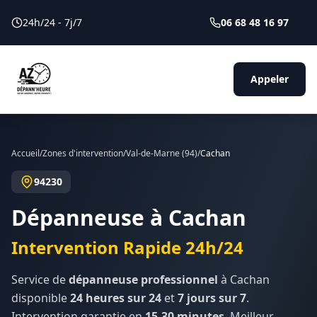
24h/24 - 7j/7
06 68 48 16 97
Appeler
Accueil
/
Zones d'intervention
/
Val-de-Marne
(
94
)
/
Cachan
94230
Dépanneuse à
Cachan
Intervention Rapide 24h/24
Service de
dépanneuse professionnel
à
Cachan
disponible
24 heures sur 24
et
7 jours sur 7
.
Intervention garantie en
15-30 minutes
. Meilleur