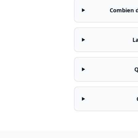
Combien d
La
Q