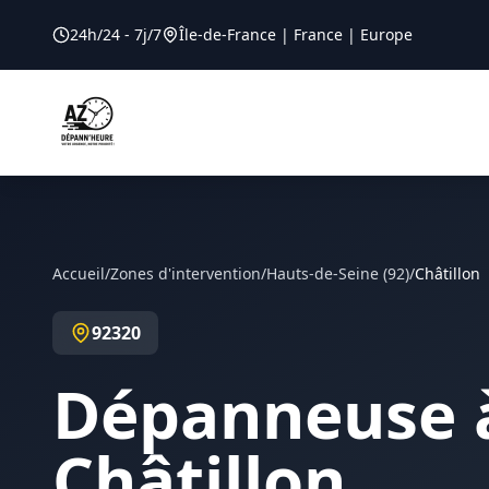
24h/24 - 7j/7
Île-de-France | France | Europe
Accueil
/
Zones d'intervention
/
Hauts-de-Seine
(
92
)
/
Châtillon
92320
Dépanneuse 
Châtillon