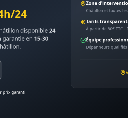
Zone d'interventi
4h/24
Châtillon
et toutes les
Tarifs transparent
À partir de 80€ TTC - 
hâtillon
disponible
24
n garantie en
15-30
Équipe profession
hâtillon
.
Dépanneurs qualifiés
r prix garanti