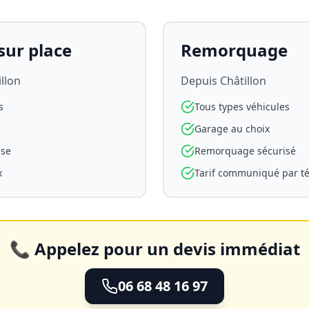
ur place
Remorquage
illon
Depuis
Châtillon
s
Tous types véhicules
Garage au choix
use
Remorquage sécurisé
x
Tarif communiqué par t
📞 Appelez pour un devis immédiat
06 68 48 16 97