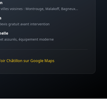
on
 villes voisines :
Montrouge, Malakoff, Bagneux
...
s
Devis gratuit avant intervention
nelle
 et assurés, équipement moderne
Voir
Châtillon
sur Google Maps