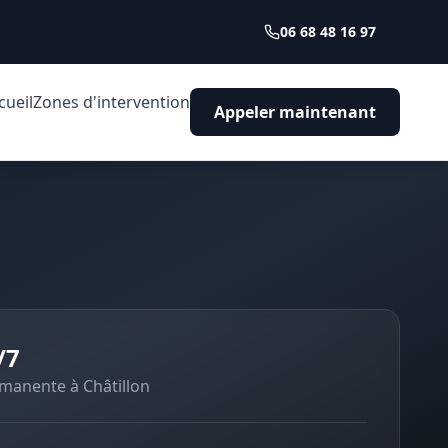
06 68 48 16 97
cueil
Zones d'intervention
Appeler maintenant
/7
ermanente à
Châtillon