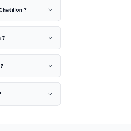
hâtillon ?
 ?
 ?
?