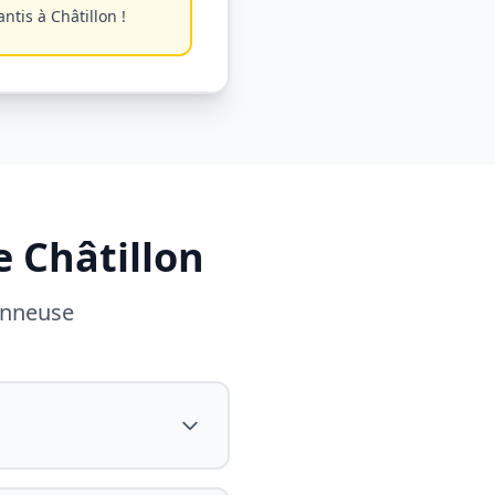
antis à
Châtillon
!
se
Châtillon
panneuse