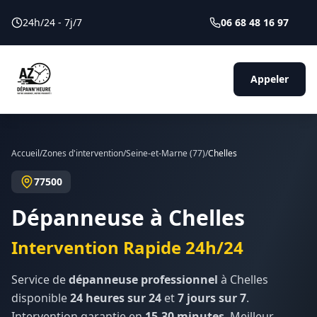
24h/24 - 7j/7
06 68 48 16 97
Appeler
Accueil
/
Zones d'intervention
/
Seine-et-Marne
(
77
)
/
Chelles
77500
Dépanneuse à
Chelles
Intervention Rapide 24h/24
Service de
dépanneuse professionnel
à
Chelles
disponible
24 heures sur 24
et
7 jours sur 7
.
Intervention garantie en
15-30 minutes
. Meilleur