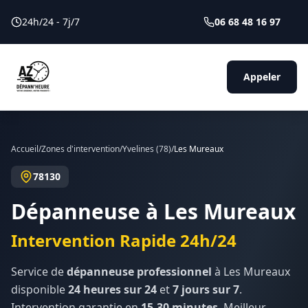
24h/24 - 7j/7
06 68 48 16 97
Appeler
Accueil
/
Zones d'intervention
/
Yvelines
(
78
)
/
Les Mureaux
78130
Dépanneuse à
Les Mureaux
Intervention Rapide 24h/24
Service de
dépanneuse professionnel
à
Les Mureaux
disponible
24 heures sur 24
et
7 jours sur 7
.
Intervention garantie en
15-30 minutes
. Meilleur