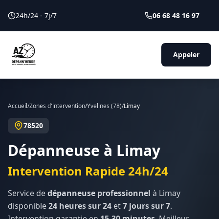
24h/24 - 7j/7
06 68 48 16 97
Appeler
Accueil
/
Zones d'intervention
/
Yvelines
(
78
)
/
Limay
78520
Dépanneuse à
Limay
Intervention Rapide 24h/24
Service de
dépanneuse professionnel
à
Limay
disponible
24 heures sur 24
et
7 jours sur 7
.
Intervention garantie en
15-30 minutes
. Meilleur