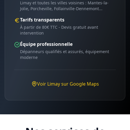
Limay
et toutes les villes voisines :
Mantes-la-
Jolie, Porcheville, Follainville-Dennemont
...
Tarifs transparents
À partir de 80€ TTC - Devis gratuit avant
intervention
Équipe professionnelle
Dépanneurs qualifiés et assurés, équipement
moderne
Voir
Limay
sur Google Maps