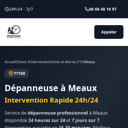
24h/24 - 7j/7
06 68 48 16 97
Appeler
Accueil
/
Zones d'intervention
/
Seine-et-Marne
(
77
)
/
Meaux
77100
Dépanneuse à
Meaux
Intervention Rapide 24h/24
Service de
dépanneuse professionnel
à
Meaux
disponible
24 heures sur 24
et
7 jours sur 7
.
Intervention garantie en
15-30 minutes
. Meilleur