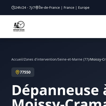
24h/24 - 7j/7
Île-de-France | France | Europe
Accueil
/
Zones d'intervention
/
Seine-et-Marne
(
77
)
/
Moissy-C
77550
Dépanneuse 
Moissy-Cram