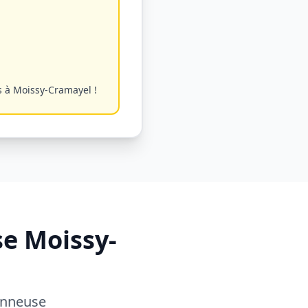
s à
Moissy-Cramayel
!
se
Moissy-
panneuse