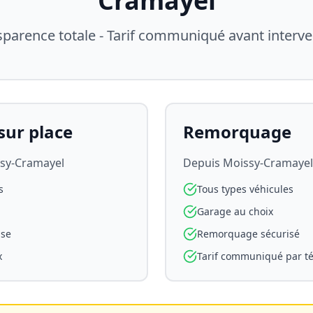
Cramayel
sparence totale - Tarif communiqué avant interve
ur place
Remorquage
sy-Cramayel
Depuis
Moissy-Cramayel
s
Tous types véhicules
Garage au choix
use
Remorquage sécurisé
x
Tarif communiqué par t