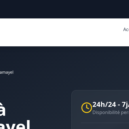
Ac
ramayel
à
24h/24 - 7j
Disponibilité p
ayel