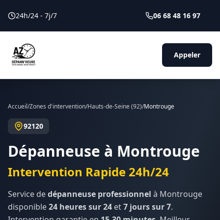
24h/24 - 7j/7
06 68 48 16 97
Appeler
Accueil
/
Zones d'intervention
/
Hauts-de-Seine
(
92
)
/
Montrouge
92120
Dépanneuse à
Montrouge
Intervention Rapide 24h/24
Service de
dépanneuse professionnel
à
Montrouge
disponible
24 heures sur 24
et
7 jours sur 7
.
Intervention garantie en
15-30 minutes
. Meilleur