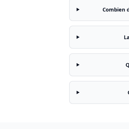
Combien d
La
Q