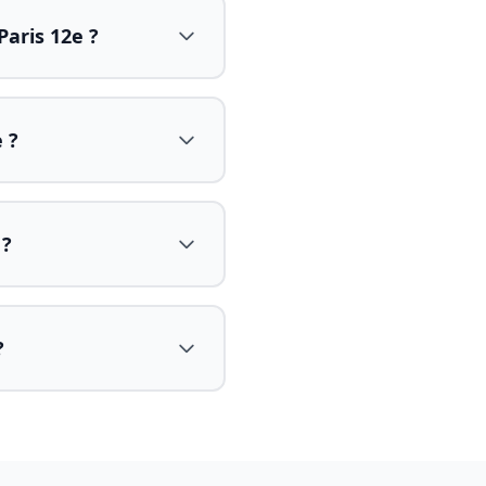
aris 12e ?
 ?
 ?
?