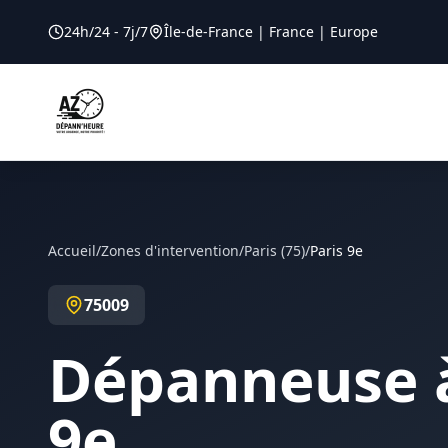
24h/24 - 7j/7
Île-de-France | France | Europe
Accueil
/
Zones d'intervention
/
Paris
(
75
)
/
Paris 9e
75009
Dépanneuse
9e