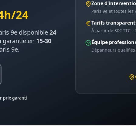
Zone d'interventi
4h/24
Paris 9e
et toutes les v
Tarifs transparent
À partir de 80€ TTC - 
aris 9e
disponible
24
n garantie en
15-30
Équipe profession
aris 9e
.
Dépanneurs qualifiés
r prix garanti