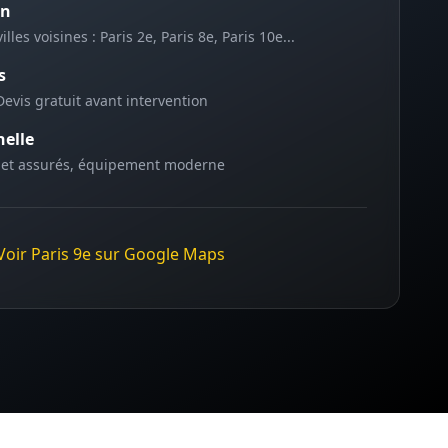
on
illes voisines :
Paris 2e, Paris 8e, Paris 10e
...
s
Devis gratuit avant intervention
nelle
 et assurés, équipement moderne
Voir
Paris 9e
sur Google Maps