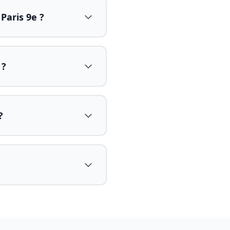
Paris 9e ?
 ?
?