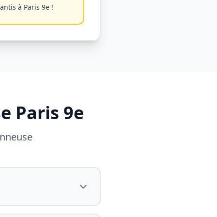
rantis à
Paris 9e
!
se
Paris 9e
panneuse