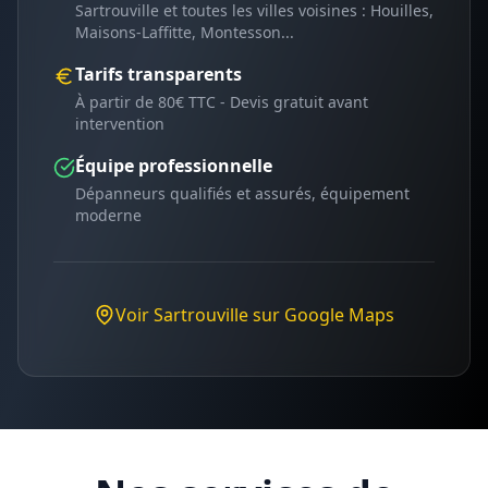
Sartrouville
et toutes les villes voisines :
Houilles,
Maisons-Laffitte, Montesson
...
Tarifs transparents
À partir de 80€ TTC - Devis gratuit avant
intervention
Équipe professionnelle
Dépanneurs qualifiés et assurés, équipement
moderne
Voir
Sartrouville
sur Google Maps