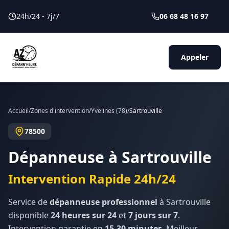
24h/24 - 7j/7
06 68 48 16 97
Appeler
Accueil
/
Zones d'intervention
/
Yvelines
(
78
)
/
Sartrouville
78500
Dépanneuse à
Sartrouville
Intervention Rapide 24h/24
Service de
dépanneuse professionnel
à
Sartrouville
disponible
24 heures sur 24
et
7 jours sur 7
.
Intervention garantie en
15-30 minutes
. Meilleur