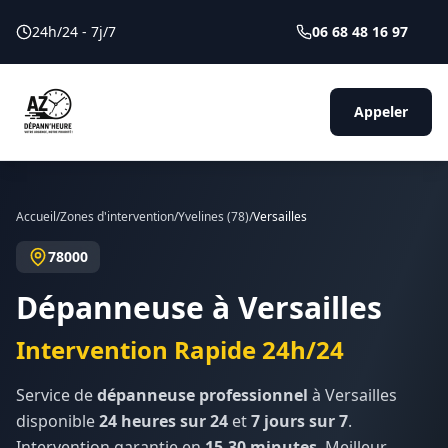
24h/24 - 7j/7
06 68 48 16 97
Appeler
Accueil
/
Zones d'intervention
/
Yvelines
(
78
)
/
Versailles
78000
Dépanneuse à
Versailles
Intervention Rapide 24h/24
Service de
dépanneuse professionnel
à
Versailles
disponible
24 heures sur 24
et
7 jours sur 7
.
Intervention garantie en
15-30 minutes
. Meilleur