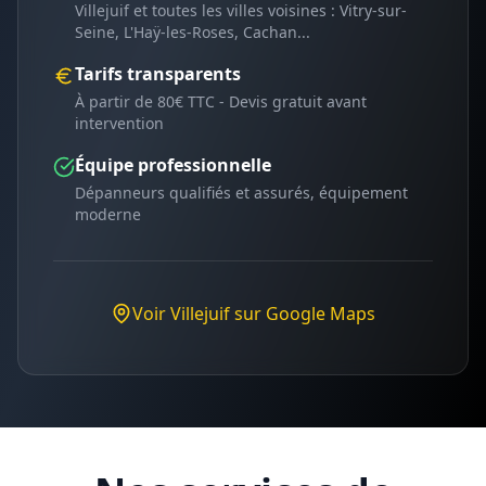
Villejuif
et toutes les villes voisines :
Vitry-sur-
Seine, L'Haÿ-les-Roses, Cachan
...
Tarifs transparents
À partir de 80€ TTC - Devis gratuit avant
intervention
Équipe professionnelle
Dépanneurs qualifiés et assurés, équipement
moderne
Voir
Villejuif
sur Google Maps