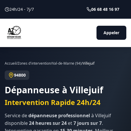
24h/24 - 7j/7
06 68 48 16 97
Appeler
Accueil
/
Zones d'intervention
/
Val-de-Marne
(
94
)
/
Villejuif
94800
Dépanneuse à
Villejuif
Intervention Rapide 24h/24
Service de
dépanneuse professionnel
à
Villejuif
disponible
24 heures sur 24
et
7 jours sur 7
.
Intervention garantie en
15-30 minutes
. Meilleur