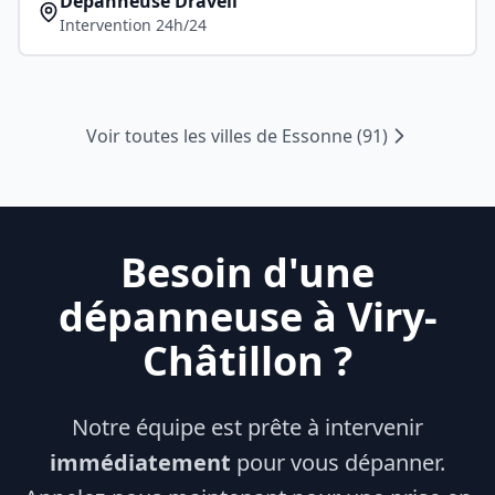
Dépanneuse
Draveil
Intervention 24h/24
Voir toutes les villes de
Essonne
(
91
)
Besoin d'une
dépanneuse à
Viry-
Châtillon
?
Notre équipe est prête à intervenir
immédiatement
pour vous dépanner.