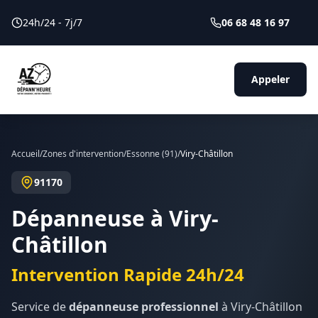
24h/24 - 7j/7
06 68 48 16 97
Appeler
Accueil
/
Zones d'intervention
/
Essonne
(
91
)
/
Viry-Châtillon
91170
Dépanneuse à
Viry-
Châtillon
Intervention Rapide 24h/24
Service de
dépanneuse professionnel
à
Viry-Châtillon