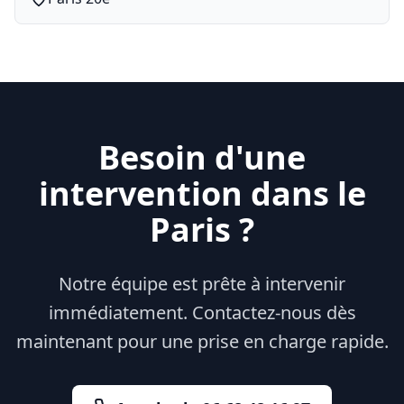
Besoin d'une
intervention dans le
Paris
?
Notre équipe est prête à intervenir
immédiatement. Contactez-nous dès
maintenant pour une prise en charge rapide.