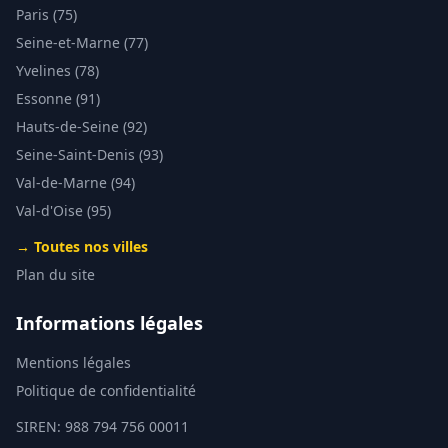
Paris (75)
Seine-et-Marne (77)
Yvelines (78)
Essonne (91)
Hauts-de-Seine (92)
Seine-Saint-Denis (93)
Val-de-Marne (94)
Val-d'Oise (95)
→ Toutes nos villes
Plan du site
Informations légales
Mentions légales
Politique de confidentialité
SIREN: 988 794 756 00011