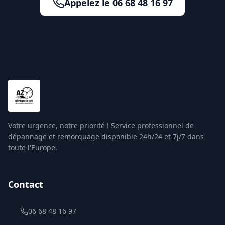
Appelez le 06 68 48 16 97
Votre urgence, notre priorité ! Service professionnel de
dépannage et remorquage disponible 24h/24 et 7j/7 dans
toute l'Europe.
Contact
06 68 48 16 97