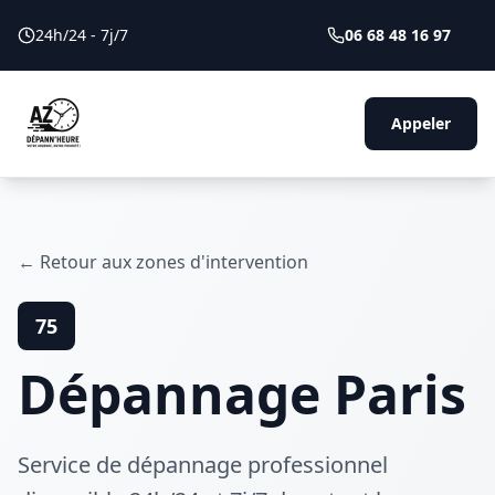
24h/24 - 7j/7
06 68 48 16 97
Appeler
← Retour aux zones d'intervention
75
Dépannage
Paris
Service de dépannage professionnel