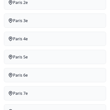
Paris 2e
Paris 3e
Paris 4e
Paris 5e
Paris 6e
Paris 7e